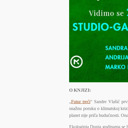
O KNJIZI:
„
Futur treći
“ Sandre Vlašić prvi
snažnu poruku o klimatskoj krizi
planet nije priča budućnosti. On
Ekologinja Dunja godinama se bo