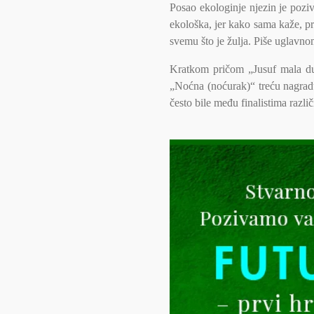
Posao ekologinje njezin je poziv,
ekološka, jer kako sama kaže, pr
svemu što je žulja. Piše uglavnom
Kratkom pričom „Jusuf mala duš
„Noćna (noćurak)“ treću nagra
često bile među finalistima razl