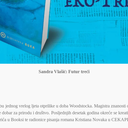
Sandra Vlašić: Futur treći
u jednog vrelog ljeta otprilike u doba Woodstocka. Magistra znanosti 
e dobar za prirodu i društvo. Posljednjih desetak godina okreće se krea
erića u Booksi te radionice pisanja romana Kristiana Novaka u CEKAP