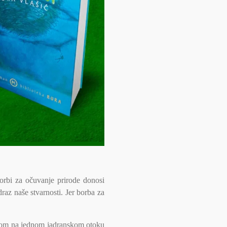
borbi za očuvanje prirode donosi
raz naše stvarnosti. Jer borba za
ankom na jednom jadranskom otoku