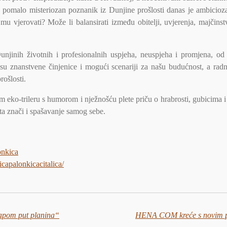
aj pomalo misteriozan poznanik iz Dunjine prošlosti danas je ambicioza
 vjerovati? Može li balansirati između obitelji, uvjerenja, majčinstv
unjinih životnih i profesionalnih uspjeha, neuspjeha i promjena, od 
a su znanstvene činjenice i mogući scenariji za našu budućnost, a radn
ošlosti.
eko-trileru s humorom i nježnošću plete priču o hrabrosti, gubicima i
eta znači i spašavanje samog sebe.
onkica
capalonkicacitalica/
tapom put planina“