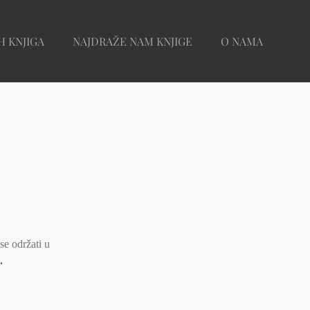
H KNJIGA
NAJDRAŽE NAM KNJIGE
O NAMA
se održati u
.