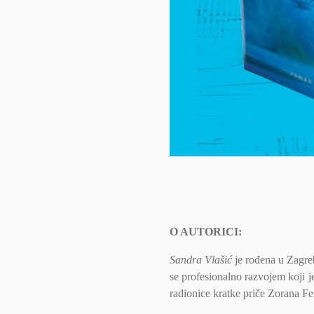
O AUTORICI:
Sandra Vlašić
je rođena u Zagreb
se profesionalno razvojem koji j
radionice kratke priče Zorana F