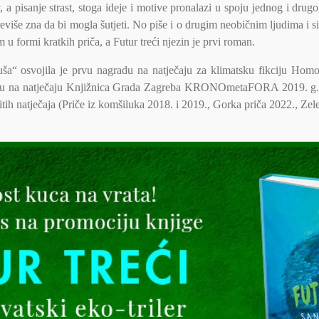
 a pisanje strast, stoga ideje i motive pronalazi u spoju jednog i drug
eviše zna da bi mogla šutjeti. No piše i o drugim neobičnim ljudima i s
 u formi kratkih priča, a Futur treći njezin je prvi roman.
a“ osvojila je prvu nagradu na natječaju za klimatsku fikciju Hom
du na natječaju Knjižnica Grada Zagreba KRONOmetaFORA 2019. g. N
ičitih natječaja (Priče iz komšiluka 2018. i 2019., Gorka priča 2022., 