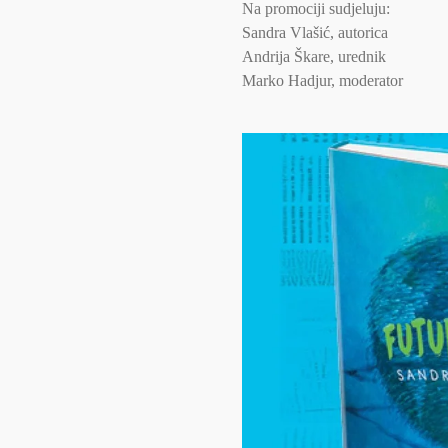
Na promociji sudjeluju:
Sandra Vlašić, autorica
Andrija Škare, urednik
Marko Hadjur, moderator