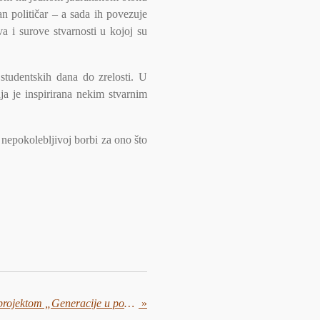
n političar – a sada ih povezuje
a i surove stvarnosti u kojoj su
studentskih dana do zrelosti. U
ja je inspirirana nekim stvarnim
 nepokolebljivoj borbi za ono što
HENA COM kreće s novim projektom „Generacije u pokretu“
»