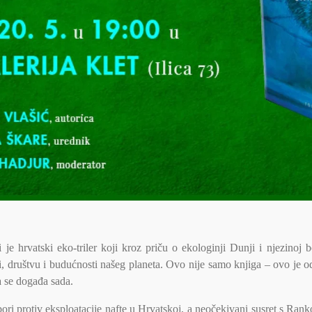
 je hrvatski eko-triler koji kroz priču o ekologinji Dunji i njezinoj 
, društvu i budućnosti našeg planeta. Ovo nije samo knjiga – ovo je od
a se događa sada.
ri protiv eksploatacije nafte u Hrvatskoj, a neočekivani susret s R