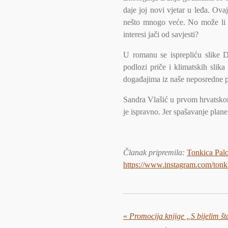
daje joj novi vjetar u leđa. Ov
nešto mnogo veće. No može li mu
interesi jači od savjesti?
U romanu se isprepliću slike D
podlozi priče i klimatskih slik
događajima iz naše neposredne pr
Sandra Vlašić u prvom hrvatskom 
je ispravno. Jer spašavanje plan
Članak pripremila
:
Tonkica Pal
https://www.instagram.com/tonki
«
Promocija knjige „S bijelim š