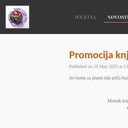
Skip
to
POČETNA
NOVOST
main
content
Promocija knj
Published on 18 May 2025 at 13
Jer borba za planet nije priča b
Mozaik knj