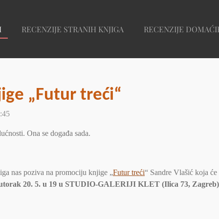
I
RECENZIJE STRANIH KNJIGA
RECENZIJE DOMAĆI
ige „Futur treći“
:45
udućnosti. Ona se događa sada.
iga nas poziva na promociju knjige „
Futur treći
“ Sandre Vlašić koja će 
utorak 20. 5. u 19 u STUDIO-GALERIJI KLET (Ilica 73, Zagreb)