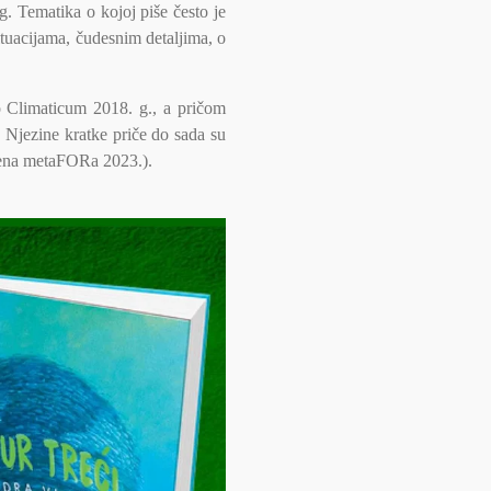
og. Tematika o kojoj piše često je
ituacijama, čudesnim detaljima, o
o Climaticum 2018. g., a pričom
jezine kratke priče do sada su
Zelena metaFORa 2023.).