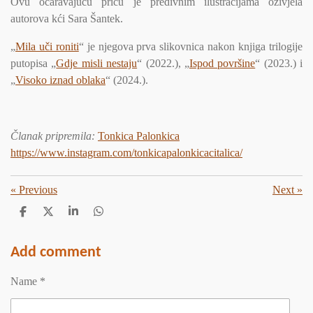
Ovu očaravajuću priču je predivnim ilustracijama oživjela
autorova kći Sara Šantek.
„
Mila uči roniti
“ je njegova prva slikovnica nakon knjiga trilogije
putopisa „
Gdje misli nestaju
“ (2022.), „
Ispod površine
“ (2023.) i
„
Visoko iznad oblaka
“ (2024.).
Članak pripremila
:
Tonkica Palonkica
https://www.instagram.com/tonkicapalonkicacitalica/
«
Previous
Next
»
S
S
S
S
h
h
h
h
a
a
a
a
r
r
r
r
Add comment
e
e
e
e
Name *