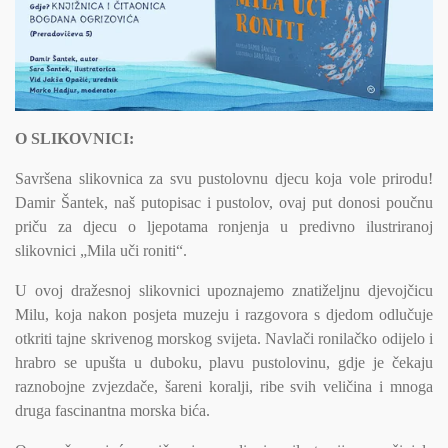
O SLIKOVNICI:
Savršena slikovnica za svu pustolovnu djecu koja vole prirodu!
Damir Šantek, naš putopisac i pustolov, ovaj put donosi poučnu
priču za djecu o ljepotama ronjenja u predivno ilustriranoj
slikovnici „Mila uči roniti“.
U ovoj dražesnoj slikovnici upoznajemo znatiželjnu djevojčicu
Milu, koja nakon posjeta muzeju i razgovora s djedom odlučuje
otkriti tajne skrivenog morskog svijeta. Navlači ronilačko odijelo i
hrabro se upušta u duboku, plavu pustolovinu, gdje je čekaju
raznobojne zvjezdače, šareni koralji, ribe svih veličina i mnoga
druga fascinantna morska bića.