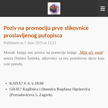
Skip
to
main
content
Poziv na promociju prve slikovnice
proslavljenog putopisca
Published on 5 June 2025 at 13:21
Mozaik knjiga nas poziva na pomociju knjige „
Mila uči roniti
“
autora Damira Šanteka, slikovnice za svu pustolovnu djecu koja
vole prirodu.
KADA? 9. 6. u 18:00
GDJE? Knjižnica i čitaonica Bogdana Ogrizovića
(Preradovićeva 5, Zagreb)