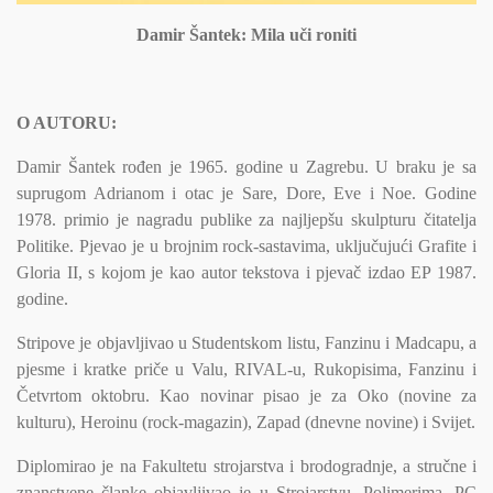
Damir Šantek: Mila uči roniti
O AUTORU:
Damir Šantek rođen je 1965. godine u Zagrebu. U braku je sa
suprugom Adrianom i otac je Sare, Dore, Eve i Noe. Godine
1978. primio je nagradu publike za najljepšu skulpturu čitatelja
Politike. Pjevao je u brojnim rock-sastavima, uključujući Grafite i
Gloria II, s kojom je kao autor tekstova i pjevač izdao EP 1987.
godine.
Stripove je objavljivao u Studentskom listu, Fanzinu i Madcapu, a
pjesme i kratke priče u Valu, RIVAL-u, Rukopisima, Fanzinu i
Četvrtom oktobru. Kao novinar pisao je za Oko (novine za
kulturu), Heroinu (rock-magazin), Zapad (dnevne novine) i Svijet.
Diplomirao je na Fakultetu strojarstva i brodogradnje, a stručne i
znanstvene članke objavljivao je u Strojarstvu, Polimerima, PC