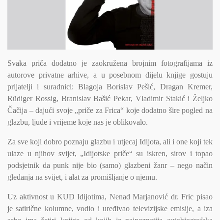
Svaka priča dodatno je zaokružena brojnim fotografijama iz
autorove privatne arhive, a u posebnom dijelu knjige gostuju
prijatelji i suradnici: Blagoja Borislav Pešić, Dragan Kremer,
Rüdiger Rossig, Branislav Bašić Pekar, Vladimir Stakić i Željko
Čačija – dajući svoje „priče za Frica“ koje dodatno šire pogled na
glazbu, ljude i vrijeme koje nas je oblikovalo.
Za sve koji dobro poznaju glazbu i utjecaj Idijota, ali i one koji tek
ulaze u njihov svijet, „Idijotske priče“ su iskren, sirov i topao
podsjetnik da punk nije bio (samo) glazbeni žanr – nego način
gledanja na svijet, i alat za promišljanje o njemu.
Uz aktivnost u KUD Idijotima, Nenad Marjanović dr. Fric pisao
je satirične kolumne, vodio i uređivao televizijske emisije, a iza