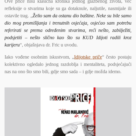
Ove priče nisu klasična kronika jednog glazbenog života, već
refleksije o stvarima koje su ga dotaknule, naljutile, nasmijale ili
ostavile trag. „
Želio sam da ostanu dio baštine. Neke su bile samo
dio mog promišljanja i trenutnih osjećaja, osjećao sam potrebu
referirati se prema određenim stvarima, reći nešto, zabilježiti,
podsjetiti – nešto slično kao što su KUD Idijoti radili kroz
karijeru
“, objašnjava dr. Fric u uvodu.
Iako vođene osobnim iskustvom, „
Idijotske priče
“ često postaju
kolektivno ogledalo jednog razdoblja i mentaliteta, podsjećajući
nas na ono što smo bili, gdje smo sada – i gdje možda idemo.