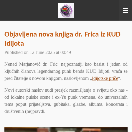
Skip
to
main
content
Objavljena nova knjiga dr. Frica iz KUD
Idijota
Published on 12 June 2025 at 00:49
Nenad Marjanović dr. Fric, najpoznatiji kao basist i jedan od
ključnih članova legendarnog punk benda KUD Idijoti, vraća se
pred čitatelje s novom knjigom, naslovljenom „
Idijotske priče
“.
Novi autorski naslov nudi presjek razmišljanja o svijetu oko nas -
od lokalne pulske scene i ex-Yu punk vremena, do univerzalnih
tema poput prijateljstva, gubitaka, glazbe, albuma, koncerata i
društvenih (ne)pravdi.