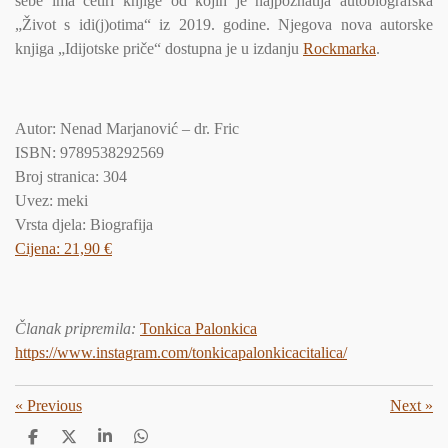
sebe ima četiri knjige od kojih je najpoznatija autobiografska
„Život s idi(j)otima“ iz 2019. godine. Njegova nova autorske
knjiga „Idijotske priče“ dostupna je u izdanju
Rockmarka
.
Autor: Nenad Marjanović – dr. Fric
ISBN: 9789538292569
Broj stranica: 304
Uvez: meki
Vrsta djela: Biografija
Cijena: 21,90 €
Članak pripremila
:
Tonkica Palonkica
https://www.instagram.com/tonkicapalonkicacitalica/
«
Previous
Next
»
S
S
S
S