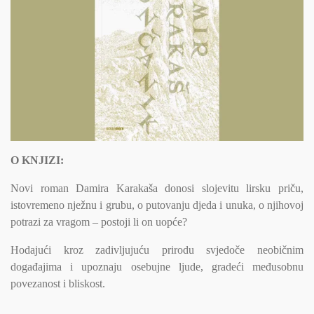
O KNJIZI:
Novi roman Damira Karakaša donosi slojevitu lirsku priču,
istovremeno nježnu i grubu, o putovanju djeda i unuka, o njihovoj
potrazi za vragom – postoji li on uopće?
Hodajući kroz zadivljujuću prirodu svjedoče neobičnim
događajima i upoznaju osebujne ljude, gradeći međusobnu
povezanost i bliskost.