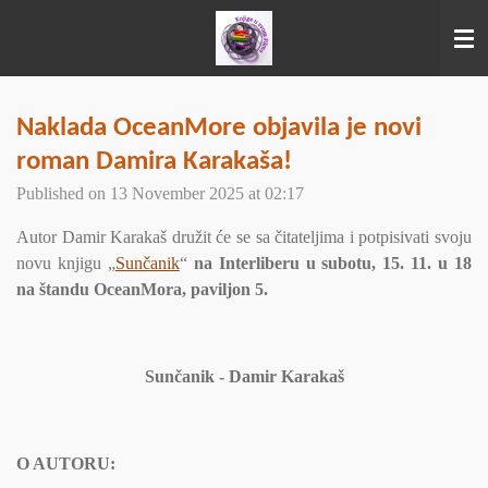
Skip
to
main
content
Naklada OceanMore objavila je novi
roman Damira Karakaša!
Published on 13 November 2025 at 02:17
Autor Damir Karakaš družit će se sa čitateljima i potpisivati svoju
novu knjigu „
Sunčanik
“
na Interliberu u subotu, 15. 11. u 18
na štandu OceanMora, paviljon 5.
Sunčanik - Damir Karakaš
O AUTORU: