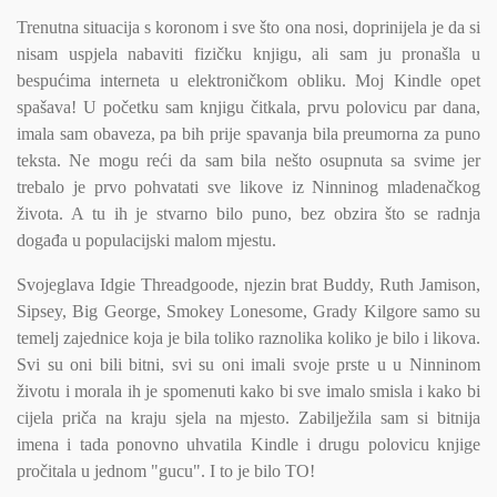
Trenutna situacija s koronom i sve što ona nosi, doprinijela je da si
nisam uspjela nabaviti fizičku knjigu, ali sam ju pronašla u
bespućima interneta u elektroničkom obliku. Moj Kindle opet
spašava! U početku sam knjigu čitkala, prvu polovicu par dana,
imala sam obaveza, pa bih prije spavanja bila preumorna za puno
teksta. Ne mogu reći da sam bila nešto osupnuta sa svime jer
trebalo je prvo pohvatati sve likove iz Ninninog mladenačkog
života. A tu ih je stvarno bilo puno, bez obzira što se radnja
događa u populacijski malom mjestu.
Svojeglava Idgie Threadgoode, njezin brat Buddy, Ruth Jamison,
Sipsey, Big George, Smokey Lonesome, Grady Kilgore samo su
temelj zajednice koja je bila toliko raznolika koliko je bilo i likova.
Svi su oni bili bitni, svi su oni imali svoje prste u u Ninninom
životu i morala ih je spomenuti kako bi sve imalo smisla i kako bi
cijela priča na kraju sjela na mjesto. Zabilježila sam si bitnija
imena i tada ponovno uhvatila Kindle i drugu polovicu knjige
pročitala u jednom "gucu". I to je bilo TO!