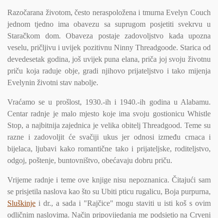
Razočarana životom, često neraspoložena i tmurna Evelyn Couch
jednom tjedno ima obavezu sa suprugom posjetiti svekrvu u
Staračkom dom. Obaveza postaje zadovoljstvo kada upozna
veselu, pričljivu i uvijek pozitivnu Ninny Threadgoode. Starica od
devedesetak godina, još uvijek puna elana, priča joj svoju životnu
priču koja raduje obje, gradi njihovo prijateljstvo i tako mijenja
Evelynin životni stav nabolje.
Vraćamo se u prošlost, 1930.-ih i 1940.-ih godina u Alabamu.
Centar radnje je malo mjesto koje ima svoju gostionicu Whistle
Stop, a najbitnija zajednica je velika obitelj Threadgood. Teme su
razne i zadovoljit će svačiji ukus jer odnosi između crnaca i
bijelaca, ljubavi kako romantične tako i prijateljske, roditeljstvo,
odgoj, poštenje, buntovništvo, obećavaju dobru priču.
Vrijeme radnje i teme ove knjige nisu nepoznanica. Čitajući sam
se prisjetila naslova kao što su Ubiti pticu rugalicu, Boja purpurna,
Sluškinje
i dr., a sada i "Rajčice" mogu staviti u isti koš s ovim
odličnim naslovima. Način pripovijedanja me podsjetio na Crveni