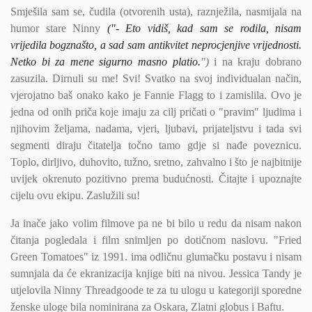
Smješila sam se, čudila (otvorenih usta), raznježila, nasmijala na
humor stare Ninny
("- Eto vidiš, kad sam se rodila, nisam
vrijedila bogznašto, a sad sam antikvitet neprocjenjive vrijednosti.
Netko bi za mene sigurno masno platio.
")
i na kraju dobrano
zasuzila. Dirnuli su me! Svi! Svatko na svoj individualan način,
vjerojatno baš onako kako je Fannie Flagg to i zamislila. Ovo je
jedna od onih priča koje imaju za cilj pričati o "pravim" ljudima i
njihovim željama, nadama, vjeri, ljubavi, prijateljstvu i tada svi
segmenti diraju čitatelja točno tamo gdje si nađe poveznicu.
Toplo, dirljivo, duhovito, tužno, sretno, zahvalno i što je najbitnije
uvijek okrenuto pozitivno prema budućnosti. Čitajte i upoznajte
cijelu ovu ekipu. Zaslužili su!
Ja inače jako volim filmove pa ne bi bilo u redu da nisam nakon
čitanja pogledala i film snimljen po dotičnom naslovu. "Fried
Green Tomatoes" iz 1991. ima odličnu glumačku postavu i nisam
sumnjala da će ekranizacija knjige biti na nivou. Jessica Tandy je
utjelovila Ninny Threadgoode te za tu ulogu u kategoriji sporedne
ženske uloge bila nominirana za Oskara, Zlatni globus i Baftu.