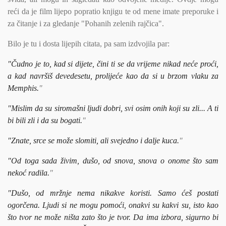
reći da je film lijepo popratio knjigu te od mene imate preporuke i
za čitanje i za gledanje "Pohanih zelenih rajčica".
Bilo je tu i dosta lijepih citata, pa sam izdvojila par:
"Čudno je to, kad si dijete, čini ti se da vrijeme nikad neće proći,
a kad navršiš devedesetu, prolijeće kao da si u brzom vlaku za
Memphis.
"
"Mislim da su siromašni ljudi dobri, svi osim onih koji su zli... A ti
bi bili zli i da su bogati.
"
"Znate, srce se može slomiti, ali svejedno i dalje kuca.
"
"Od toga sada živim, dušo, od snova, snova o onome što sam
nekoć radila.
"
"Dušo, od mržnje nema nikakve koristi. Samo ćeš postati
ogorčena. Ljudi si ne mogu pomoći, onakvi su kakvi su, isto kao
što tvor ne može ništa zato što je tvor. Da ima izbora, sigurno bi