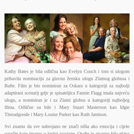
Kathy Bates je bila odlična kao Evelyn Couch i tom si ulogom
pribavila nominaciju za glavnu žensku ulogu Zlatnog globusa i
Bafte. Film je bio nominiran za Oskara u kategoriji za najbolji
adaptirani scenarij gdje je spisateljica Fannie Flagg imala najveću
ulogu, a nominiran je i za Zlatni globus u kategoriji najboljeg
filma. Odlične su bile i Mary Stuart Masterson kao Idgie
Threadgoode i Mary-Louise Parker kao Ruth Jamison.
Svi znamo da sve nabrojano ne znači ništa ako emocija i cijelo
ozračje koje imamo u knjizi izostane. Ovdje je stvarno bila ekipa