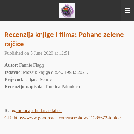
Skip
to
main
content
Recenzija knjige i filma: Pohane zelene
rajčice
Published on 5 June 2020 at 12:51
Autor
: Fannie Flagg
Izdavač
: Mozaik knjiga d.o.o., 1998.; 2021.
Prijevod
: Ljiljana Šćurić
Recenziju napisala
: Tonkica Palonkica
IG:
@tonkicapalonkicacitalica
GR: https://www.goodreads.com/user/show/21285672-tonkica