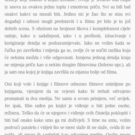
iz snova za ovakvu jednu toplu i emotivnu priču. Svi su bili baš
onakvi kakvi su morali biti. Jedino mi je žao što se nisu svi
događaji i odnosi mogli predstaviti i u filmu jer bilo je tu još
dobrih scena. S obzirom na brojnost likova i kompleksnost cijele
radnje, kako u sadašnjosti, tako i u prošlosti, izbacivanje i
korigiranje detalja se podrazumijevalo. Iako ne volim kada se
čačka po završetku i mijenja ga se, ovdje će se uočiti razlika koja
će nekima možda i više odgovarati. Izmjena jednog detalja kraja
ne mijenja priču kao u nekim drugim filmovima (Inferno npr.), ali
ja sam ona kojoj je knjiga završila za nijansu bolje od filma.
Oni koji vole i knjige i filmove odnosno filmove snimljene po
knjigama, vjerujem da su svjesni kako bi trebali odvojeno
promatrati ta dva medija. Ne samo u ovom primjeru, već uvijek.
Jer ipak, film rađen po knjizi je viđenje u biti jedne osobe,
režisera. Teško da će se njegovo i viđenje svih čitatelja poklopiti i
biti baš onako kako smo ga mi doživjeli. S time na umu, volim
podvući paralelu i vidjeti što se meni slaže ili ne slaže, sviđa ili ne
sviđa, ali mogu ih sagledati kao odvojene medije. Ovdje mogu