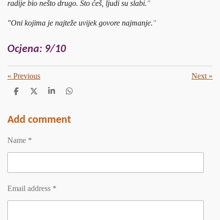
radije bio nešto drugo. Što ćeš, ljudi su slabi.
"
"Oni kojima je najteže uvijek govore najmanje.
"
Ocjena: 9/10
«
Previous
Next
»
S
S
S
S
h
h
h
h
a
a
a
a
r
r
r
r
Add comment
e
e
e
e
Name *
Email address *