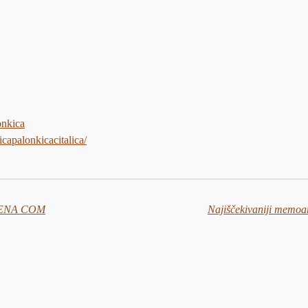
onkica
capalonkicacitalica/
e HENA COM
Najiščekivaniji memoar