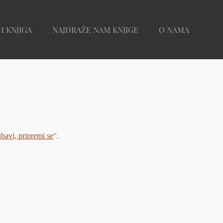
H KNJIGA
NAJDRAŽE NAM KNJIGE
O NAMA
bavi, pripremi se
“.