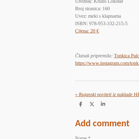
Urednik: Kruno Lokotar
Broj stranica: 160
Uvez: meki s klapnama
ISBN: 978-953-332-215-5
Cijena: 20 €
Članak pripremila
:
Tonkica Pal
https://www.instagram.com/tonki
«
Rujanski noviteti iz naklad
S
S
S
h
h
h
a
a
a
r
r
r
Add comment
e
e
e
Name *