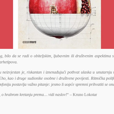
g, bilo da se radi o obiteljskim, ljubavnim ili društvenim aspektima s
 arhetipova.
u neizvjestan je, riskantan i iznenađujući pothvat ulaska u unutarnj
Eho, kao i druge sudionike osobne i društvene povijesti. Ritmička poli
mfoniju postavlja važno pitanje: jesmo li uopće spremni prihvatiti se 
u, o hrabrom kretanju prema… vidi naslov!
“ – Kruno Lokotar