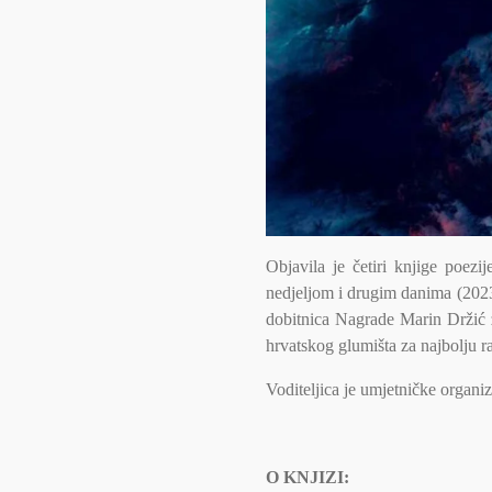
Objavila je četiri knjige poez
nedjeljom i drugim danima (202
dobitnica Nagrade Marin Držić 
hrvatskog glumišta za najbolju 
Voditeljica je umjetničke organi
O KNJIZI: