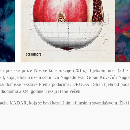
ije i poetske proze Nosive konstrukcije (2015.), Ljeto/Summer (2017
3.), koja je bila u užem izboru za Nagradu Ivan Goran Kovačić i Nagr
za dramske tekstove Prema podacima: DRUGA i Strah tijela od poda, 
radiodramu 2024. godine u režiji Hane Veček.
zacije KADAR, koja se bavi kazališnim i filmskim stvaralaštvom. Živi i