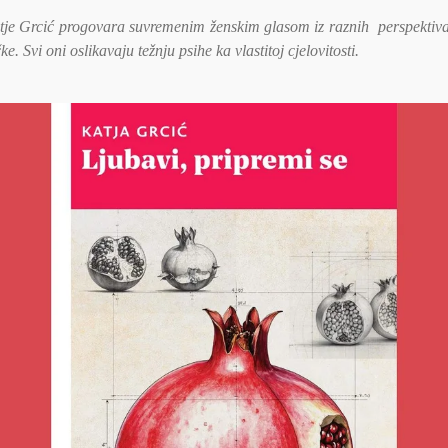
je Grcić progovara suvremenim ženskim glasom iz raznih perspektiva 
čke. Svi oni oslikavaju težnju psihe ka vlastitoj cjelovitosti.