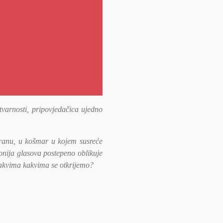
tvarnosti, pripovjedačica ujedno
u ranu, u košmar u kojem susreće
fonija glasova postepeno oblikuje
onakvima kakvima se otkrijemo?