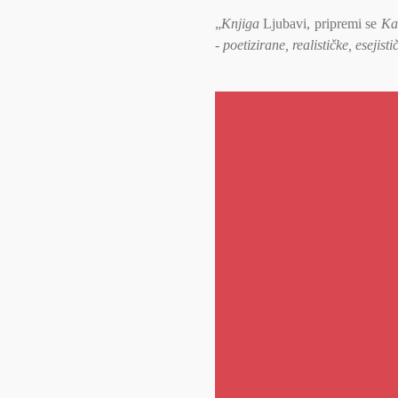
„
Knjiga
Ljubavi, pripremi se
Kat
- poetizirane, realističke, esejisti