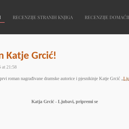
I
RECENZIJE STRANIH KNJIGA
RECENZIJE DOMAĆI
Katje Grcić!
 at 21:58
rvi roman nagrađivane dramske autorice i pjesnikinje Katje Grcić „
Lju
Katja Grcić - Ljubavi, pripremi se