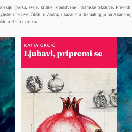
poeziju, prozu, eseje, kritike, znanstvene i dramske tekstove. Prevod
nglistiku na Sveučilištu u Zadru, i kazališnu dramaturgiju na Akademi
ištu u Beču i Grazu.