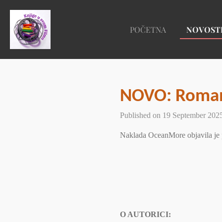
Skip
to
POČETNA
NOVOST
main
content
NOVO: Roman 
Published on 19 September 2025
Naklada OceanMore objavila je p
O AUTORICI: