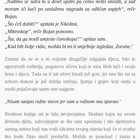
„
Nađimo se sutra tu u deset ujutro pa ćemo nešto smisliti, a sad
moram ići kući po zasluženu nagradu za odličan uspjeh“, reče
Bojan.
„Što ćeš dobiti?“ upitala je Nikolina.
„Mikroskop“, reče Bojan ponosno.
„Šta, da ga nosiš umjesto ćoroskopa?“ upitao sam.
„Kad bih bolje vidio, možda bi mi ti smješnije izgledao, Zorane.
“
Znamo da su se u to vrijeme drugačije odgajala djeca, bilo je
agresivnih roditelja, pogotovo očeva koji se nisu libili tući i svoju
ženu i djecu. Tada su ti isti očevi bivali još gori, jer ono što rat sa
sobom donosi je još dublja mržnja, ljutnja i gnjev koji onda u
osobi pojačavaju samo ono najgore.
„
Nisam sanjao ružne snove jer sam u ružnom snu spavao.
“
Realnost knjige mi je bila nevjerojatna. Skidam kapu na ovom
divnom djelu, zahvaljujem se što sam upoznala i dio djetinjstva
samog autora koji nas vodi ulicama svojeg mjesta koji će si svatko
tko bude čitao moći predočiti. Možda se ponekad i zanio u