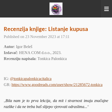
Skip
to
main
content
Recenzija knjige: Listanje kupusa
Published on 23 November 2023 at 17:11
Autor
: Igor Beleš
Izdavač
: HENA COM d.o.o., 2023.
Recenziju napisala
: Tonkica Palonkica
IG:
@tonkicapalonkicacitalica
GR:
https://www.goodreads.com/user/show/21285672-tonkica
„
Bila nam je to prva lekcija, da mit i stvarnost imaju značajne
razlike i da ne treba baš slijepo vjerovati odraslima...
“