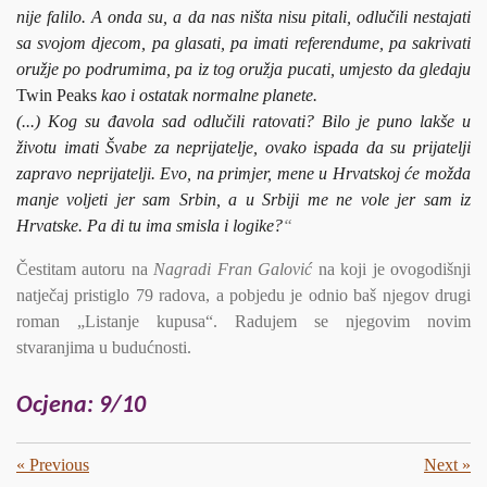
nije falilo. A onda su, a da nas ništa nisu pitali, odlučili nestajati
sa svojom djecom, pa glasati, pa imati referendume, pa sakrivati
oružje po podrumima, pa iz tog oružja pucati, umjesto da gledaju
Twin Peaks
kao i ostatak normalne planete.
(...) Kog su đavola sad odlučili ratovati? Bilo je puno lakše u
životu imati Švabe za neprijatelje, ovako ispada da su prijatelji
zapravo neprijatelji. Evo, na primjer, mene u Hrvatskoj će možda
manje voljeti jer sam Srbin, a u Srbiji me ne vole jer sam iz
Hrvatske. Pa di tu ima smisla i logike?
“
Čestitam autoru na
Nagradi Fran Galović
na koji je ovogodišnji
natječaj pristiglo 79 radova, a pobjedu je odnio baš njegov drugi
roman „Listanje kupusa“. Radujem se njegovim novim
stvaranjima u budućnosti.
Ocjena: 9/10
«
Previous
Next
»