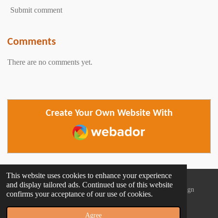
Submit comment
Comments
There are no comments yet.
Create Your Own Website With
Webador
This website uses cookies to enhance your experience
and display tailored ads. Continued use of this website
© 2023 Knjige u svom filmu -
Created: Tonkica Palonkica / Design
confirms your acceptance of our use of cookies.
assistant:
Krunoslav Kezić
Powered by
Webador
Agree