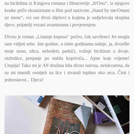
na biciklima iz Kingova romana i filma/serije „It/Ono“, iz njegove
kratke priče ekranizirane u film pod nazivom „Stand by me/Ostani
uz mene“, svi oni divni dijelovi u kojima je sudjelovala skupina
djece, prijatelji vezani avanturama i povjerenjem.
Divno je roman „Listanje kupusa“ počeo, čak savršeno! Jer mogla
sam vidjeti sebe. Iste godine, u istim godinama radnje, ja, dvorište
moje none, ulica, neboderi, parkići, vožnje biciklom u dvoje,
nizbrdice, penjanje po stablu koprivića... Ajme koje vrijeme!
Utopija! Tako mi je
AN
družina bila divno naivna, neiskvarena, da
su mi mamili osmijeh na lice i stvarali toplinu oko srca. Čisti i
jednostavni... Djeca!