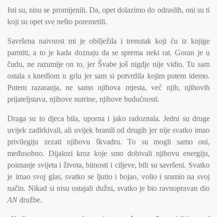
Isti su, nisu se promijenili. Da, opet dolazimo do odraslih, oni su ti
koji su opet sve nešto poremetili.
Savršena naivnost mi je obilježila i trenutak koji ću iz knjige
pamtiti, a to je kada doznaju da se sprema neki rat. Goran je u
čudu, ne razumije on to, jer Švabe još nigdje nije vidio. Tu sam
ostala s knedlom u grlu jer sam si potvrdila kojim putem idemo.
Putem razaranja, ne samo njihova mjesta, već njih, njihovih
prijateljstava, njihove nutrine, njihove budućnosti.
Draga su to djeca bila, uporna i jako radoznala. Jedni su druge
uvijek zadirkivali, ali uvijek branili od drugih jer nije svatko imao
privilegiju zezati njihovu škvadru. To su mogli samo oni,
međusobno. Dijalozi kroz koje smo dobivali njihovu energiju,
poimanje svijeta i života, bitnosti i ciljeve, bili su savršeni. Svatko
je imao svoj glas, svatko se ljutio i bojao, volio i sramio na svoj
način. Nikad si nisu ostajali dužni, svatko je bio ravnopravan dio
AN
družbe.