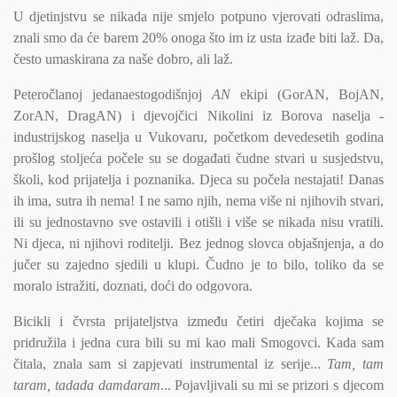
U djetinjstvu se nikada nije smjelo potpuno vjerovati odraslima,
znali smo da će barem 20% onoga što im iz usta izađe biti laž. Da,
često umaskirana za naše dobro, ali laž.
Peteročlanoj jedanaestogodišnjoj
AN
ekipi (GorAN, BojAN,
ZorAN, DragAN) i djevojčici Nikolini iz Borova naselja -
industrijskog naselja u Vukovaru, početkom devedesetih godina
prošlog stoljeća počele su se događati čudne stvari u susjedstvu,
školi, kod prijatelja i poznanika. Djeca su počela nestajati! Danas
ih ima, sutra ih nema! I ne samo njih, nema više ni njihovih stvari,
ili su jednostavno sve ostavili i otišli i više se nikada nisu vratili.
Ni djeca, ni njihovi roditelji. Bez jednog slovca objašnjenja, a do
jučer su zajedno sjedili u klupi. Čudno je to bilo, toliko da se
moralo istražiti, doznati, doći do odgovora.
Bicikli i čvrsta prijateljstva između četiri dječaka kojima se
pridružila i jedna cura bili su mi kao mali Smogovci. Kada sam
čitala, znala sam si zapjevati instrumental iz serije...
Tam, tam
taram, tadada damdaram
... Pojavljivali su mi se prizori s djecom