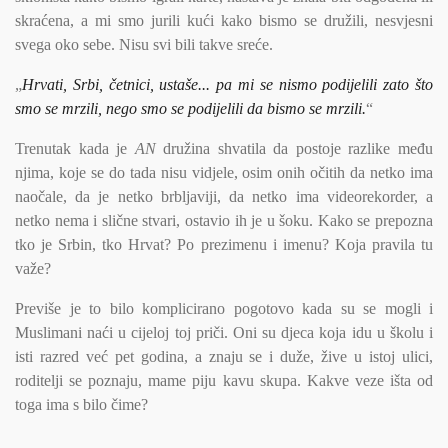
skraćena, a mi smo jurili kući kako bismo se družili, nesvjesni
svega oko sebe. Nisu svi bili takve sreće.
„
Hrvati, Srbi, četnici, ustaše... pa mi se nismo podijelili zato što
smo se mrzili, nego smo se podijelili da bismo se mrzili.
“
Trenutak kada je
AN
družina shvatila da postoje razlike među
njima, koje se do tada nisu vidjele, osim onih očitih da netko ima
naočale, da je netko brbljaviji, da netko ima videorekorder, a
netko nema i slične stvari, ostavio ih je u šoku. Kako se prepozna
tko je Srbin, tko Hrvat? Po prezimenu i imenu? Koja pravila tu
važe?
Previše je to bilo komplicirano pogotovo kada su se mogli i
Muslimani naći u cijeloj toj priči. Oni su djeca koja idu u školu i
isti razred već pet godina, a znaju se i duže, žive u istoj ulici,
roditelji se poznaju, mame piju kavu skupa. Kakve veze išta od
toga ima s bilo čime?