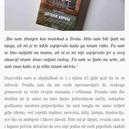
„
Bio sam zbunjen kao malokad u životu. Htio sam biti ljutit na
njega, ali mi je to lakše uspijevalo kada ga nisam vidio. Pa sam
se htio naljutiti na mamu, ali ni to mi nije uspijevalo jer u ovoj
situaciji nisam imao valjani razlog. Pa sam se ljutio na sebe, ali
sam znao kako si ja ništa nisam skrivio.
“
Dozvolila sam si uljuljuškati se i s njima ići gdje god da su se
odvezli. Pustila sam da me vode upoznavajući ih, svakoga
ponaosob sa svim svojim manama i vrlinama. Postala sam dio
družine jer je autor na tako lijepo jednostavan način, sukladno
godinama naratora pripovijedao da sam mogla ne samo vidjeti
gdje idemo, već osjetiti toplinu, nervozu, kišu, ljutnju, frustraciju,
sve što su ambijent i likovi davali. Bilo mi je lijepo, vezala sam se
i lagano počela shvaćati da ovo nije jedna od onih prpošnih slatkih