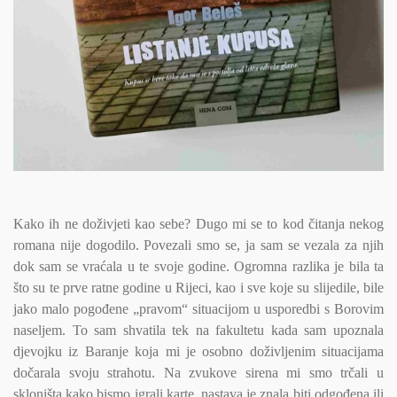
Kako ih ne doživjeti kao sebe? Dugo mi se to kod čitanja nekog
romana nije dogodilo. Povezali smo se, ja sam se vezala za njih
dok sam se vraćala u te svoje godine. Ogromna razlika je bila ta
što su te prve ratne godine u Rijeci, kao i sve koje su slijedile, bile
jako malo pogođene „pravom“ situacijom u usporedbi s Borovim
naseljem. To sam shvatila tek na fakultetu kada sam upoznala
djevojku iz Baranje koja mi je osobno doživljenim situacijama
dočarala svoju strahotu. Na zvukove sirena mi smo trčali u
skloništa kako bismo igrali karte, nastava je znala biti odgođena ili