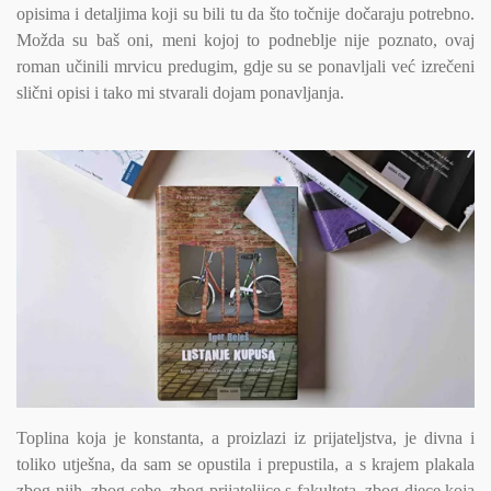
opisima i detaljima koji su bili tu da što točnije dočaraju potrebno.
Možda su baš oni, meni kojoj to podneblje nije poznato, ovaj
roman učinili mrvicu predugim, gdje su se ponavljali već izrečeni
slični opisi i tako mi stvarali dojam ponavljanja.
Toplina koja je konstanta, a proizlazi iz prijateljstva, je divna i
toliko utješna, da sam se opustila i prepustila, a s krajem plakala
zbog njih, zbog sebe, zbog prijateljice s fakulteta, zbog djece koja