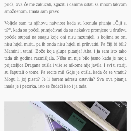
priča, ova će me zakucati, zgaziti i danima ostati sa mnom takvom
smoždenom. Imala sam pravo.
Voljela sam tu njihovu naivnost kada su krenula pitanja „Čiji si
ti?“, kada su počeli primjećivati da su nekakve promjene u društvu
počele stupati na snagu koje oni nisu razumjeli, s kojima se oni
nisu htjeli miriti, pa ih onda nisu htjeli ni prihvatiti. Pa čiji bi bili?
Mamini i tatini! Bože koja glupa pitanja! Aha, i ja sam isto tako
tada tih godina razmišljala. Ništa mi nije bilo jasno kada je moja
prijateljica Dragana otišla i više se nikome nije javila. I svi ti stariji
su šaputali o tome. Pa recite mi! Gdje je otišla, kada će se vratiti?
Mogu li joj pisati? Je li barem adresu ostavila? Sva ova pitanja
imala je i petorka, isto se čudeći kao i ja tada.