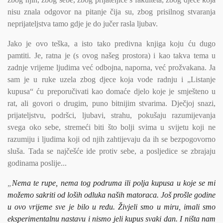
nisu znala odgovor na pitanje čija su, zbog prisilnog stvaranja
neprijateljstva tamo gdje je do jučer rasla ljubav.
Jako je ovo teška, a isto tako predivna knjiga koju ću dugo
pamtiti. Je, ratna je (s ovog našeg prostora) i kao takva tema u
zadnje vrijeme ljudima već odbojna, naporna, već prožvakana. Ja
sam je u ruke uzela zbog djece koja vode radnju i „Listanje
kupusa“ ću preporučivati kao domaće djelo koje je smješteno u
rat, ali govori o drugim, puno bitnijim stvarima. Dječjoj snazi,
prijateljstvu, podršci, ljubavi, strahu, pokušaju razumijevanja
svega oko sebe, stremeći biti što bolji svima u svijetu koji ne
razumiju i ljudima koji od njih zahtijevaju da ih se bezpogovorno
sluša. Tada se najčešće ide protiv sebe, a posljedice se zbrajaju
godinama poslije...
„
Nema te rupe, nema tog podruma ili polja kupusa u koje se mi
možemo sakriti od loših odluka naših matoraca. Još prošle godine
u ovo vrijeme sve je bilo u redu. Živjeli smo u miru, imali smo
eksperimentalnu nastavu i nismo jeli kupus svaki dan. I ništa nam