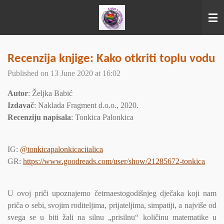
Skip
to
main
content
Recenzija knjige: Kako otkriti toplu vodu
Published on 13 June 2020 at 16:02
Autor
: Željka Babić
Izdavač
: Naklada Fragment d.o.o., 2020.
Recenziju napisala
: Tonkica Palonkica
IG:
@tonkicapalonkicacitalica
GR:
https://www.goodreads.com/user/show/21285672-tonkica
U ovoj priči upoznajemo četrnaestogodišnjeg dječaka koji nam
priča o sebi, svojim roditeljima, prijateljima, simpatiji, a najviše od
svega se u biti žali na silnu „prisilnu“ količinu matematike u