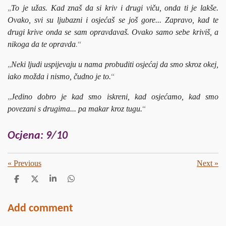
„
To je užas. Kad znaš da si kriv i drugi viču, onda ti je lakše.
Ovako, svi su ljubazni i osjećaš se još gore... Zapravo, kad te
drugi krive onda se sam opravdavaš. Ovako samo sebe kriviš, a
nikoga da te opravda
.
“
„
Neki ljudi uspijevaju u nama probuditi osjećaj da smo skroz okej,
iako možda i nismo, čudno je to.
“
„
Jedino dobro je kad smo iskreni, kad osjećamo, kad smo
povezani s drugima... pa makar kroz tugu.
“
Ocjena: 9/10
«
Previous
Next
»
S
S
S
S
h
h
h
h
a
a
a
a
r
r
r
r
Add comment
e
e
e
e