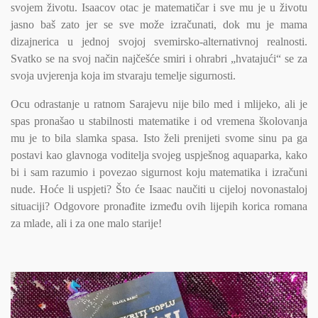
svojem životu. Isaacov otac je matematičar i sve mu je u životu
jasno baš zato jer se sve može izračunati, dok mu je mama
dizajnerica u jednoj svojoj svemirsko-alternativnoj realnosti.
Svatko se na svoj način najčešće smiri i ohrabri „hvatajući“ se za
svoja uvjerenja koja im stvaraju temelje sigurnosti.
Ocu odrastanje u ratnom Sarajevu nije bilo med i mlijeko, ali je
spas pronašao u stabilnosti matematike i od vremena školovanja
mu je to bila slamka spasa. Isto želi prenijeti svome sinu pa ga
postavi kao glavnoga voditelja svojeg uspješnog aquaparka, kako
bi i sam razumio i povezao sigurnost koju matematika i izračuni
nude. Hoće li uspjeti? Što će Isaac naučiti u cijeloj novonastaloj
situaciji? Odgovore pronađite između ovih lijepih korica romana
za mlade, ali i za one malo starije!