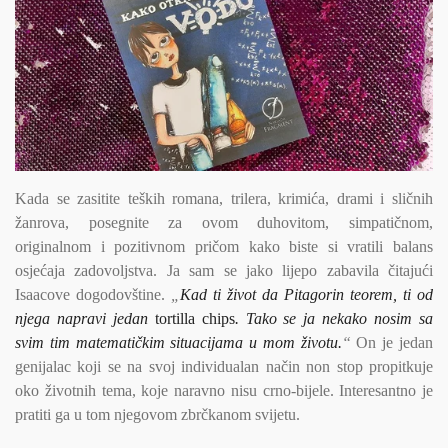
Kada se zasitite teških romana, trilera, krimića, drami i sličnih
žanrova, posegnite za ovom duhovitom, simpatičnom,
originalnom i pozitivnom pričom kako biste si vratili balans
osjećaja zadovoljstva. Ja sam se jako lijepo zabavila čitajući
Isaacove dogodovštine.
„
Kad ti život da Pitagorin teorem, ti od
njega napravi jedan
tortilla chips
. Tako se ja nekako nosim sa
svim tim matematičkim situacijama u mom životu.
“
On je jedan
genijalac koji se na svoj individualan način non stop propitkuje
oko životnih tema, koje naravno nisu crno-bijele. Interesantno je
pratiti ga u tom njegovom zbrčkanom svijetu.