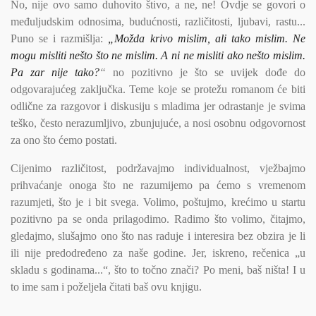
No, nije ovo samo duhovito štivo, a ne, ne! Ovdje se govori o
međuljudskim odnosima, budućnosti, različitosti, ljubavi, rastu...
Puno se i razmišlja:
„Možda krivo mislim, ali tako mislim. Ne
mogu misliti nešto što ne mislim. A ni ne misliti ako nešto mislim.
Pa zar nije tako?
“
no pozitivno je što se uvijek dođe do
odgovarajućeg zaključka. Teme koje se protežu romanom će biti
odlične za razgovor i diskusiju s mladima jer odrastanje je svima
teško, često nerazumljivo, zbunjujuće, a nosi osobnu odgovornost
za ono što ćemo postati.
Cijenimo različitost, podržavajmo individualnost, vježbajmo
prihvaćanje onoga što ne razumijemo pa ćemo s vremenom
razumjeti, što je i bit svega. Volimo, poštujmo, krećimo u startu
pozitivno pa se onda prilagodimo. Radimo što volimo, čitajmo,
gledajmo, slušajmo ono što nas raduje i interesira bez obzira je li
ili nije predodređeno za naše godine. Jer, iskreno, rečenica „u
skladu s godinama...“, što to točno znači? Po meni, baš ništa! I u
to ime sam i poželjela čitati baš ovu knjigu.