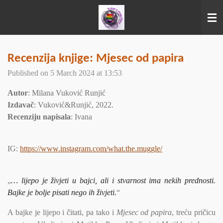
Skip
to
main
content
Recenzija knjige: Mjesec od papira
Published on 5 March 2024 at 13:53
Autor
: Milana Vuković Runjić
Izdavač
: Vuković&Runjić, 2022.
Recenziju napisala
: Ivana
IG:
https://www.instagram.com/what.the.muggle/
„
… lijepo je živjeti u bajci, ali i stvarnost ima nekih prednosti.
Bajke je bolje pisati nego ih živjeti.
“
A bajke je lijepo i čitati, pa tako i
Mjesec od papira
, treću pričicu