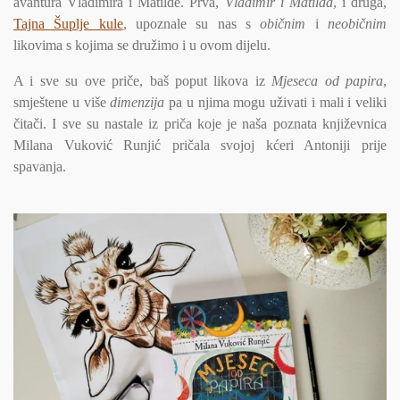
avantura Vladimira i Matilde. Prva,
Vladimir i Matilda
, i druga,
Tajna Šuplje kule
, upoznale su nas s
običnim
i
neobičnim
likovima s kojima se družimo i u ovom dijelu.
A i sve su ove priče, baš poput likova iz
Mjeseca od papira
,
smještene u više
dimenzija
pa u njima mogu uživati i mali i veliki
čitači. I sve su nastale iz priča koje je naša poznata književnica
Milana Vuković Runjić pričala svojoj kćeri Antoniji prije
spavanja.