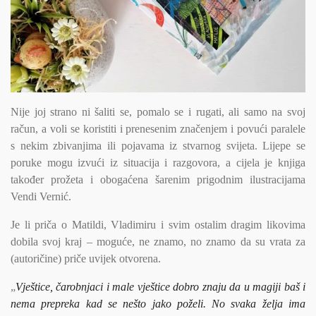
Nije joj strano ni šaliti se, pomalo se i rugati, ali samo na svoj
račun, a voli se koristiti i prenesenim značenjem i povući paralele
s nekim zbivanjima ili pojavama iz stvarnog svijeta. Lijepe se
poruke mogu izvući iz situacija i razgovora, a cijela je knjiga
također prožeta i obogaćena šarenim prigodnim ilustracijama
Vendi Vernić.
Je li priča o Matildi, Vladimiru i svim ostalim dragim likovima
dobila svoj kraj – moguće, ne znamo, no znamo da su vrata za
(autoričine) priče uvijek otvorena.
„
Vještice, čarobnjaci i male vještice dobro znaju da u magiji baš i
nema prepreka kad se nešto jako poželi. No svaka želja ima