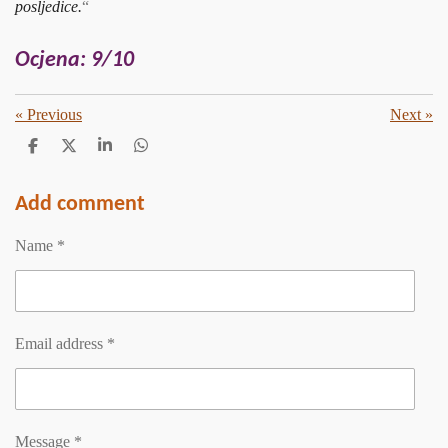
posljedice.
“
Ocjena: 9/10
«
Previous
Next
»
S
S
S
S
h
h
h
h
a
a
a
a
r
r
r
r
Add comment
e
e
e
e
Name *
Email address *
Message *