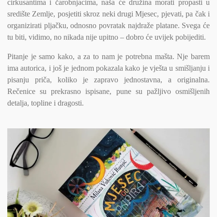
cirkusantima i čarobnjacima, naša će družina morati propasti u
središte Zemlje, posjetiti skroz neki drugi Mjesec, pjevati, pa čak i
organizirati pljačku, odnosno povratak najdraže platane. Svega će
tu biti, vidimo, no nikada nije upitno – dobro će uvijek pobijediti.
Pitanje je samo kako, a za to nam je potrebna mašta. Nje barem
ima autorica, i još je jednom pokazala kako je vješta u smišljanju i
pisanju priča, koliko je zapravo jednostavna, a originalna.
Rečenice su prekrasno ispisane, pune su pažljivo osmišljenih
detalja, topline i dragosti.