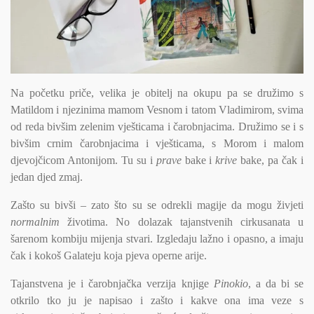
Na početku priče, velika je obitelj na okupu pa se družimo s
Matildom i njezinima mamom Vesnom i tatom Vladimirom, svima
od reda bivšim zelenim vješticama i čarobnjacima. Družimo se i s
bivšim crnim čarobnjacima i vješticama, s Morom i malom
djevojčicom Antonijom. Tu su i
prave
bake i
krive
bake, pa čak i
jedan djed zmaj.
Zašto su bivši – zato što su se odrekli magije da mogu živjeti
normalnim
životima. No dolazak tajanstvenih cirkusanata u
šarenom kombiju mijenja stvari. Izgledaju lažno i opasno, a imaju
čak i kokoš Galateju koja pjeva operne arije.
Tajanstvena je i čarobnjačka verzija knjige
Pinokio
, a da bi se
otkrilo tko ju je napisao i zašto i kakve ona ima veze s