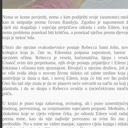
Nema se kome povjeriti, nema s kim podijeliti svoje (sramotne) misl
kao ni simpatije prema čuvaru Randyju. Zgodno je napomenuti 
cijeli niz događaja i osjećaja prepričava odrasla i zrela Eileen, ko
nema problema ponekad biti kritična, a ponekad nježna prema djevoj
koja je nekoć bila.
Ubrzo dio njezine svakodnevnice postaje Rebecca Saint John, no
kolegica koja je, čini se, Eileenina potpuna suprotnost, barem
njezinim očima. Rebecca je vesela, karizmatična, lijepa i vesel
Unatoč svim tim preprekama, njih dvije postaju prijateljice i Eileen 
šokirana i očarana tom spoznajom. Bivajući u njezinu društvu, još j
se više sviđa ideja o novom životu daleko od zabite sredine koja 
umrtvljuje iz dana u dan, i novoj Eileen, koja će biti sve što požel
Ono što tad nije znala je da se planovi neće ostvariti na način na koji 
planirala, i da se skupa s Rebecco uvukla u (ne)očekivanu mrač
priču.
U knjizi je puno toga zabavnog, uvrnutog, ali i puno uznemirjuće
hladnog, perverznog, sa sveprisutnim osjećajem propasti. Međutim, 
zlokobno koje se cijelo vrijeme čeka, jer odrasla Eileen vodi radn
prema tome, kao da nije najbolje povezano sa svim što mu 
prethodilo. No u tome ne vidim manjak; zapravo cijela knjiga i stilski