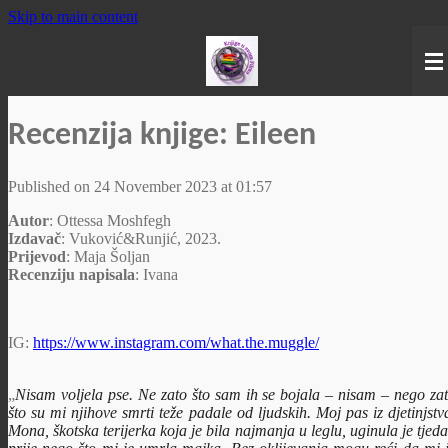
Skip to main content
Recenzija knjige: Eileen
Published on 24 November 2023 at 01:57
Autor
: Ottessa Moshfegh
Izdavač
: Vuković&Runjić, 2023.
Prijevod
: Maja Šoljan
Recenziju napisala
: Ivana
IG:
https://www.instagram.com/what.the.muggle/
„
Nisam voljela pse. Ne zato što sam ih se bojala – nisam – nego za
što su mi njihove smrti teže padale od ljudskih. Moj pas iz djetinjstv
Mona, škotska terijerka koja je bila najmanja u leglu, uginula je tjed