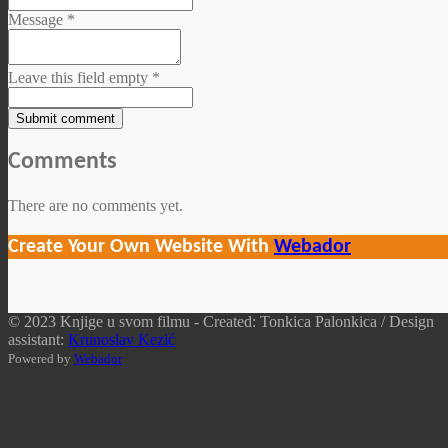
Message *
Leave this field empty *
Submit comment
Comments
There are no comments yet.
Create Your Own Website With
Webador
© 2023 Knjige u svom filmu -
Created: Tonkica Palonkica / Design
assistant:
Krunoslav Kezić
Powered by
Webador