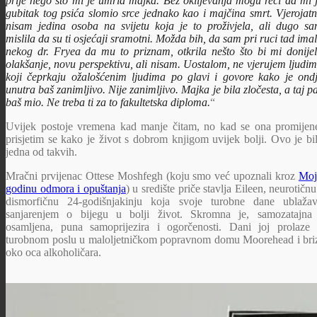
prije nego što mi je umrla majka. Bez oklijevanja mogu reći da mi 
gubitak tog psića slomio srce jednako kao i majčina smrt. Vjerojat
nisam jedina osoba na svijetu koja je to proživjela, ali dugo s
mislila da su ti osjećaji sramotni. Možda bih, da sam pri ruci tad ima
nekog dr. Fryea da mu to priznam, otkrila nešto što bi mi donije
olakšanje, novu perspektivu, ali nisam. Uostalom, ne vjerujem ljudi
koji čeprkaju ožalošćenim ljudima po glavi i govore kako je ond
unutra baš zanimljivo. Nije zanimljivo. Majka je bila zločesta, a taj p
baš mio. Ne treba ti za to fakultetska diploma.
“
Uvijek postoje vremena kad manje čitam, no kad se ona promijen
prisjetim se kako je život s dobrom knjigom uvijek bolji. Ovo je bi
jedna od takvih.
Mračni prvijenac Ottese Moshfegh (koju smo već upoznali kroz
Moj
godinu odmora i opuštanja
) u središte priče stavlja Eileen, neurotičnu
dismorfičnu 24-godišnjakinju koja svoje turobne dane ublaža
sanjarenjem o bijegu u bolji život. Skromna je, samozatajna
osamljena, puna samoprijezira i ogorčenosti. Dani joj prolaze
turobnom poslu u maloljetničkom popravnom domu Moorehead i bri
oko oca alkoholičara.