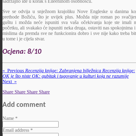
sadržajno ide u korak s Eileeninom osobnošću.
Sve se odvija u snježnom krajoliku Nove Engleske u danima ko
prethode Božiću, što je uvijek plus. Možda nije roman po svačij
guštu i možda neće ispuniti sva vaša očekivanja koje ste imali 
početku, ali svakako će ispuniti neka druga, ostaviti nas spokojnima i
mislima da premda sve ne funkcionira dobro i sve nije kako treba bit
u tome i je cijela stvar.
Ocjena: 8/10
«
Previous
Recenzija knjige: Zabranjena bilježnica
Recenzija knjige:
OK je što niste OK: gubitak i tugovanje u kulturi koja ne razumije
Next
»
Share
Share
Share
Share
Add comment
Name *
Email address *