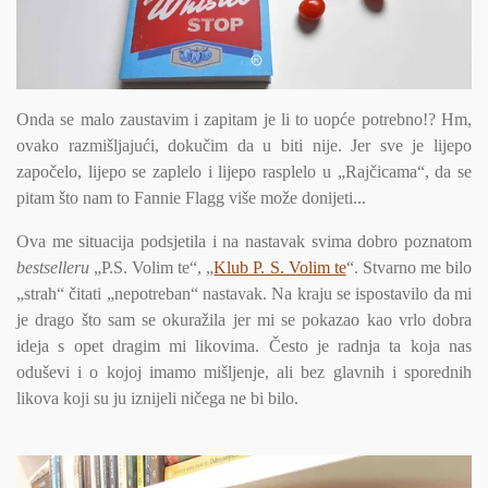
Onda se malo zaustavim i zapitam je li to uopće potrebno!? Hm,
ovako razmišljajući, dokučim da u biti nije. Jer sve je lijepo
započelo, lijepo se zaplelo i lijepo rasplelo u „Rajčicama“, da se
pitam što nam to Fannie Flagg više može donijeti...
Ova me situacija podsjetila i na nastavak svima dobro poznatom
bestselleru
„P.S. Volim te“, „
Klub P. S. Volim te
“. Stvarno me bilo
„strah“ čitati „nepotreban“ nastavak. Na kraju se ispostavilo da mi
je drago što sam se okuražila jer mi se pokazao kao vrlo dobra
ideja s opet dragim mi likovima. Često je radnja ta koja nas
oduševi i o kojoj imamo mišljenje, ali bez glavnih i sporednih
likova koji su ju iznijeli ničega ne bi bilo.