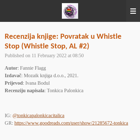
Skip
to
main
content
Recenzija knjige: Povratak u Whistle
Stop (Whistle Stop, AL #2)
Published on 11 February 2022 at 08:50
Autor
: Fannie Flagg
Izdavač
: Mozaik knjiga d.o.o., 2021.
Prijevod
: Ivana Bodul
Recenziju napisala
: Tonkica Palonkica
IG:
@tonkicapalonkicacitalica
GR:
https://www.goodreads.com/user/show/21285672-tonkica