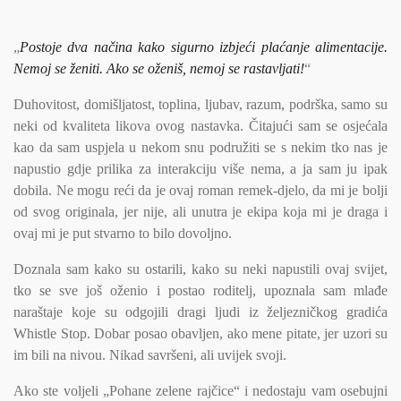
„
Postoje dva načina kako sigurno izbjeći plaćanje alimentacije.
Nemoj se ženiti. Ako se oženiš, nemoj se rastavljati!
“
Duhovitost, domišljatost, toplina, ljubav, razum, podrška, samo su
neki od kvaliteta likova ovog nastavka. Čitajući sam se osjećala
kao da sam uspjela u nekom snu podružiti se s nekim tko nas je
napustio gdje prilika za interakciju više nema, a ja sam ju ipak
dobila. Ne mogu reći da je ovaj roman remek-djelo, da mi je bolji
od svog originala, jer nije, ali unutra je ekipa koja mi je draga i
ovaj mi je put stvarno to bilo dovoljno.
Doznala sam kako su ostarili, kako su neki napustili ovaj svijet,
tko se sve još oženio i postao roditelj, upoznala sam mlađe
naraštaje koje su odgojili dragi ljudi iz željezničkog gradića
Whistle Stop. Dobar posao obavljen, ako mene pitate, jer uzori su
im bili na nivou. Nikad savršeni, ali uvijek svoji.
Ako ste voljeli „Pohane zelene rajčice“ i nedostaju vam osebujni