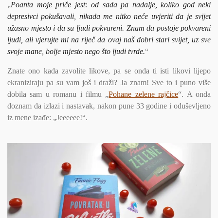
„
Poanta moje priče jest: od sada pa nadalje, koliko god neki
depresivci pokušavali, nikada me nitko neće uvjeriti da je svijet
užasno mjesto i da su ljudi pokvareni. Znam da postoje pokvareni
ljudi, ali vjerujte mi na riječ da ovaj naš dobri stari svijet, uz sve
svoje mane, bolje mjesto nego što ljudi tvrde.
“
Znate ono kada zavolite likove, pa se onda ti isti likovi lijepo
ekraniziraju pa su vam još i draži? Ja znam! Sve to i puno više
dobila sam u romanu i filmu „
Pohane zelene rajčice
“. A onda
doznam da izlazi i nastavak, nakon pune 33 godine i oduševljeno
iz mene izađe: „Jeeeeee!“.