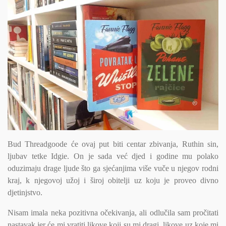
Bud Threadgoode će ovaj put biti centar zbivanja, Ruthin sin,
ljubav tetke Idgie. On je sada već djed i godine mu polako
oduzimaju drage ljude što ga sjećanjima više vuče u njegov rodni
kraj, k njegovoj užoj i široj obitelji uz koju je proveo divno
djetinjstvo.
Nisam imala neka pozitivna očekivanja, ali odlučila sam pročitati
nastavak jer će mi vratiti likove koji su mi dragi, likove uz koje mi