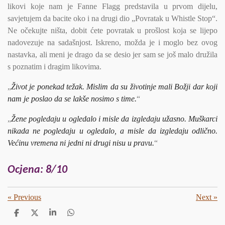
likovi koje nam je Fanne Flagg predstavila u prvom dijelu,
savjetujem da bacite oko i na drugi dio „Povratak u Whistle Stop“.
Ne očekujte ništa, dobit ćete povratak u prošlost koja se lijepo
nadovezuje na sadašnjost. Iskreno, možda je i moglo bez ovog
nastavka, ali meni je drago da se desio jer sam se još malo družila
s poznatim i dragim likovima.
„
Život je ponekad težak. Mislim da su životinje mali Božji dar koji
nam je poslao da se lakše nosimo s time.
“
„
Žene pogledaju u ogledalo i misle da izgledaju užasno. Muškarci
nikada ne pogledaju u ogledalo, a misle da izgledaju odlično.
Većinu vremena ni jedni ni drugi nisu u pravu.
“
Ocjena: 8/10
«
Previous
Next
»
S
S
S
S
h
h
h
h