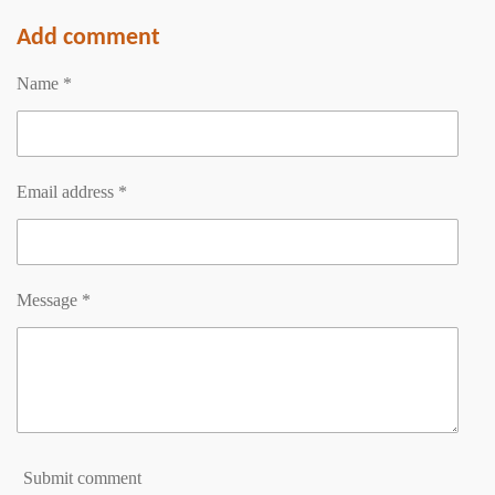
a
a
a
a
r
r
r
r
Add comment
e
e
e
e
Name *
Email address *
Message *
Submit comment